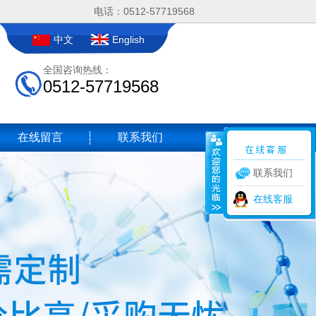
电话：0512-57719568
中文
English
全国咨询热线：
0512-57719568
在线留言
联系我们
联系我们
在线客服