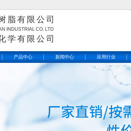
树脂有限公司
N INDUSTRIAL CO. LTD
化学有限公司
产品中心
新闻中心
应用行业