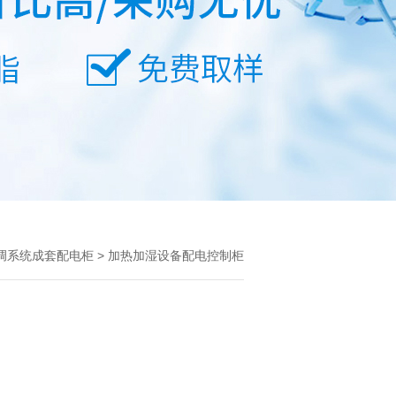
调系统成套配电柜
>
加热加湿设备配电控制柜