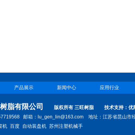
产品展示
新闻中心
应用行业
旺树脂有限公司
版权所有 三旺树脂
技术支持：优
57719568 邮箱：lu_gen_lin@163.com 地址：江苏省昆
窗机
百度
自动装盘机
苏州注塑机械手