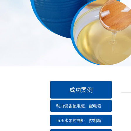
成功案例
动力设备配电柜、配电箱
恒压水泵控制柜、控制箱