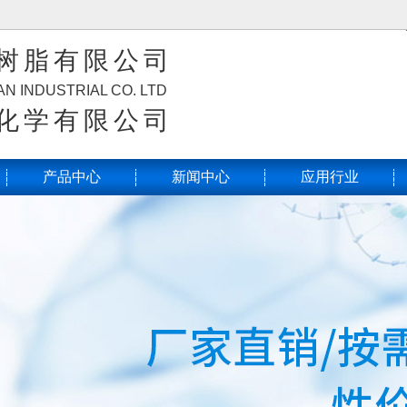
树脂有限公司
N INDUSTRIAL CO. LTD
化学有限公司
产品中心
新闻中心
应用行业